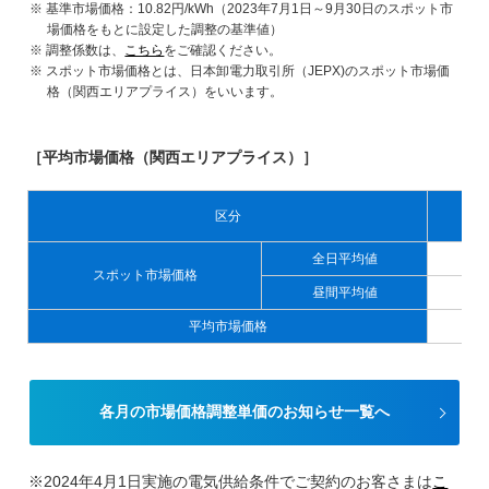
基準市場価格：10.82円/kWh（2023年7月1日～9月30日のスポット市
場価格をもとに設定した調整の基準値）
調整係数は、
こちら
をご確認ください。
スポット市場価格とは、日本卸電力取引所（JEPX)のスポット市場価
格（関西エリアプライス）をいいます。
［平均市場価格（関西エリアプライス）］
区分
全日平均値
スポット市場価格
昼間平均値
平均市場価格
各月の市場価格調整単価のお知らせ一覧へ
※2024年4月1日実施の電気供給条件でご契約のお客さまは
こ