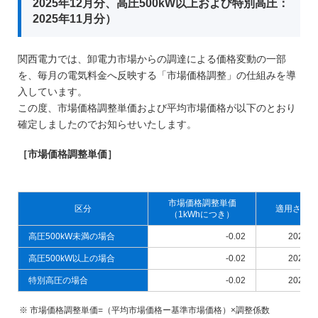
2025年12月分、高圧500kW以上および特別高圧：
2025年11月分）
関西電力では、卸電力市場からの調達による価格変動の一部
を、毎月の電気料金へ反映する「市場価格調整」の仕組みを導
入しています。
この度、市場価格調整単価および平均市場価格が以下のとおり
確定しましたのでお知らせいたします。
［市場価格調整単価］
市場価格調整単価
区分
適用される
（1kWhにつき）
高圧500kW未満の場合
-0.02
2025
高圧500kW以上の場合
-0.02
2025
特別高圧の場合
-0.02
2025
市場価格調整単価=（平均市場価格ー基準市場価格）×調整係数