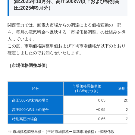
満:2025年10月分、高圧500kW以上および特別高
圧:2025年9月分）
関西電力では、卸電力市場からの調達による価格変動の一部
を、毎月の電気料金へ反映する「市場価格調整」の仕組みを導
入しています。
この度、市場価格調整単価および平均市場価格が以下のとおり
確定しましたのでお知らせいたします。
［市場価格調整単価］
市場価格調整単価
区分
適用され
（1kWhにつき）
高圧500kW未満の場合
+0.65
2025
高圧500kW以上の場合
+0.65
202
特別高圧の場合
+0.65
202
市場価格調整単価=（平均市場価格ー基準市場価格）×調整係数