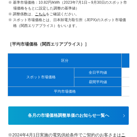
基準市場価格：10.82円/kWh（2023年7月1日～9月30日のスポット市
場価格をもとに設定した調整の基準値）
調整係数は、
こちら
をご確認ください。
スポット市場価格とは、日本卸電力取引所（JEPX)のスポット市場価
格（関西エリアプライス）をいいます。
［平均市場価格（関西エリアプライス）］
区分
全日平均値
スポット市場価格
昼間平均値
平均市場価格
各月の市場価格調整単価のお知らせ一覧へ
※2024年4月1日実施の電気供給条件でご契約のお客さまは
こ