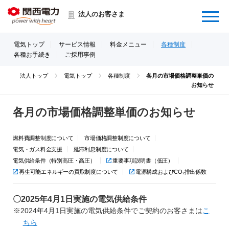
Menu
法人のお客さま
電気トップ
サービス情報
料金メニュー
各種制度
各種お手続き
ご採用事例
法人トップ
電気トップ
各種制度
各月の市場価格調整単価の
お知らせ
各月の市場価格調整単価のお知らせ
燃料費調整制度について
市場価格調整制度について
電気・ガス料金支援
延滞利息制度について
電気供給条件（特別高圧・高圧）
重要事項説明書（低圧）
再生可能エネルギーの買取制度について
電源構成およびCO₂排出係数
〇2025年4月1日実施の電気供給条件
※2024年4月1日実施の電気供給条件でご契約のお客さまは
こ
ちら